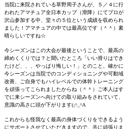
当院に来院されている草野周子さんが、５／４に行
われたアマチュア全日本カップ（滑降）にてプロが
沢山参加する中、堂々の５位という成績を収められ
ました！アマチュアの中では最高位です（＾＾）素
晴らしいですね☆
今シーズンはこの大会が最後ということで、最高の
締めくくりでは？と聞いたところ「いい滑りはでき
たけど、、、やっぱり悔しい！」とのこと。確かに
今シーズンは当院でのコンディショニングや可動域
改善、ご自身でもハイレベルでの体幹トレーニング
を頑張ってこられましたからね（＾＾）ご本人はす
でに来シーズンへ向けての取り組みをされていて、
意識の高さに頭が下がります(;^_^A
これからも怪我なく最高の身体づくりをできるよう
にサポートさせていただきますので、共に頑張りま