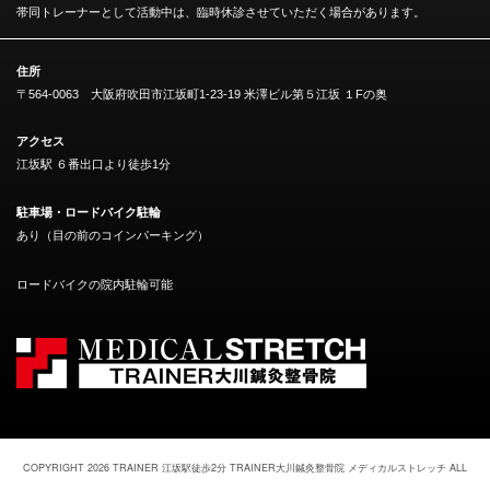
帯同トレーナーとして活動中は、臨時休診させていただく場合があります。
住所
〒564-0063 大阪府吹田市江坂町1-23-19 米澤ビル第５江坂 １Fの奥
アクセス
江坂駅 ６番出口より徒歩1分
駐車場・ロードバイク駐輪
あり（目の前のコインパーキング）
ロードバイクの院内駐輪可能
COPYRIGHT 2026 TRAINER
江坂駅徒歩2分 TRAINER大川鍼灸整骨院 メディカルストレッチ
ALL