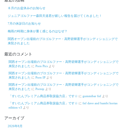
最近の投稿
８月のお盆休みのお知らせ
ジュニアゴルファー森田天道君が嬉しい報告を届けてくれました！
7月の休診日のお知らせ
梅雨の時期に身体が重く感じるのはなぜ？
関西オープン出場前のプロゴルファー・高野碧輝選手がコンディショニングで
来院されました
最近のコメント
関西オープン出場前のプロゴルファー・高野碧輝選手がコンディショニングで
来院されました
に
Porn Pics
より
関西オープン出場前のプロゴルファー・高野碧輝選手がコンディショニングで
来院されました
に
Porn IP
より
関西オープン出場前のプロゴルファー・高野碧輝選手がコンディショニングで
来院されました
に
Pornip
より
「すいたんプレミアム商品券取扱協力店」です☆
に
gummibar fnf
より
「すいたんプレミアム商品券取扱協力店」です☆
に
fnf dave and bambi hortas
edition v3
より
アーカイブ
2026年8月